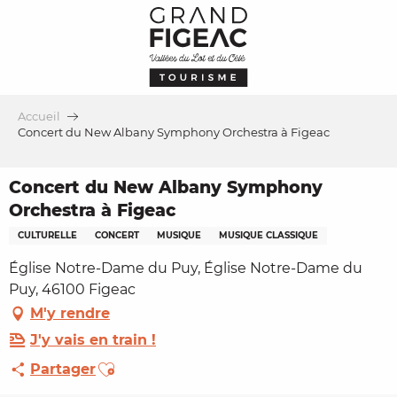
Aller
au
contenu
principal
Accueil
Concert du New Albany Symphony Orchestra à Figeac
Concert du New Albany Symphony
Orchestra à Figeac
CULTURELLE
CONCERT
MUSIQUE
MUSIQUE CLASSIQUE
Église Notre-Dame du Puy, Église Notre-Dame du
Puy, 46100 Figeac
M'y rendre
J'y vais en train !
Ajouter aux favoris
Partager