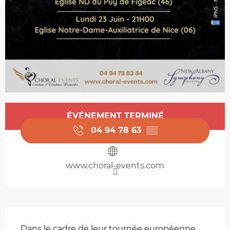
Ouverture et coordonnées
ÉVÉNEMENT TERMINÉ
04 94 78 63
▒▒
www.choral-events.com
Description
Dans le cadre de leur tournée européenne, 