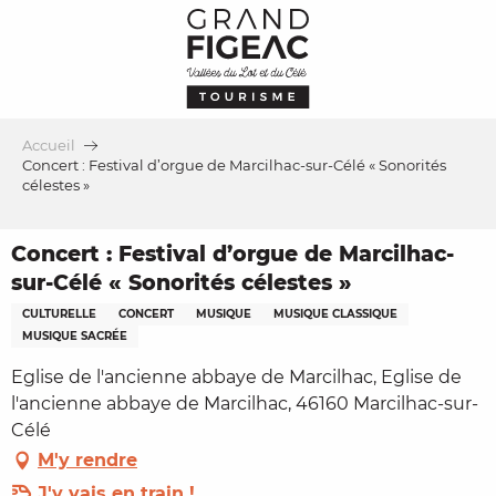
Aller
au
contenu
principal
Accueil
Concert : Festival d’orgue de Marcilhac-sur-Célé « Sonorités
célestes »
Concert : Festival d’orgue de Marcilhac-
sur-Célé « Sonorités célestes »
CULTURELLE
CONCERT
MUSIQUE
MUSIQUE CLASSIQUE
MUSIQUE SACRÉE
Eglise de l'ancienne abbaye de Marcilhac, Eglise de
l'ancienne abbaye de Marcilhac, 46160 Marcilhac-sur-
Célé
M'y rendre
J'y vais en train !