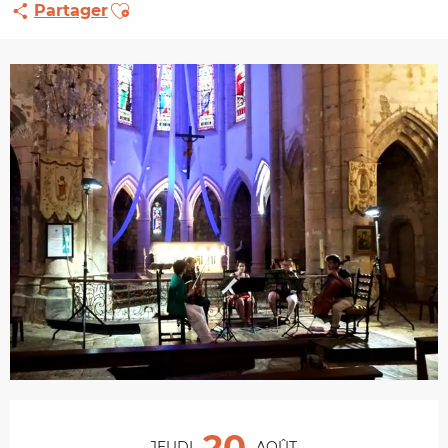
Ajouter aux favoris
Partager
Ouverture et coordonnées
20
JEUDI
AOÛT