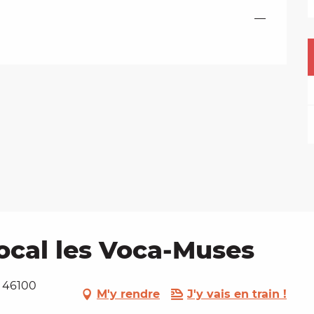
—
ocal les Voca-Muses
, 46100
M'y rendre
J'y vais en train !