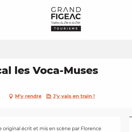
al les Voca-Muses
M'y rendre
J'y vais en train !
riginal écrit et mis en scène par Florence 