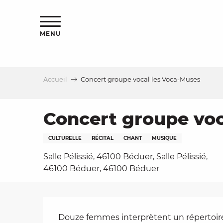
Aller
s
au
contenu
MENU
principal
Accueil
Concert groupe vocal les Voca-Muses
le
Concert groupe voc
CULTURELLE
RÉCITAL
CHANT
MUSIQUE
Salle Pélissié, 46100 Béduer, Salle Pélissié,
46100 Béduer, 46100 Béduer
Description
Douze femmes interprètent un répertoire o