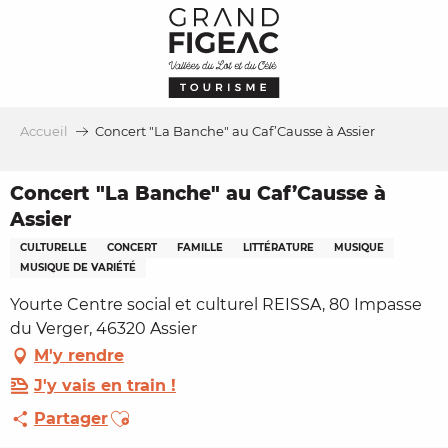
Aller
au
contenu
principal
Accueil
Concert "La Banche" au Caf’Causse à Assier
Concert "La Banche" au Caf’Causse à
Assier
CULTURELLE
CONCERT
FAMILLE
LITTÉRATURE
MUSIQUE
MUSIQUE DE VARIÉTÉ
Yourte Centre social et culturel REISSA, 80 Impasse
du Verger, 46320 Assier
M'y rendre
J'y vais en train !
Ajouter aux favoris
Partager