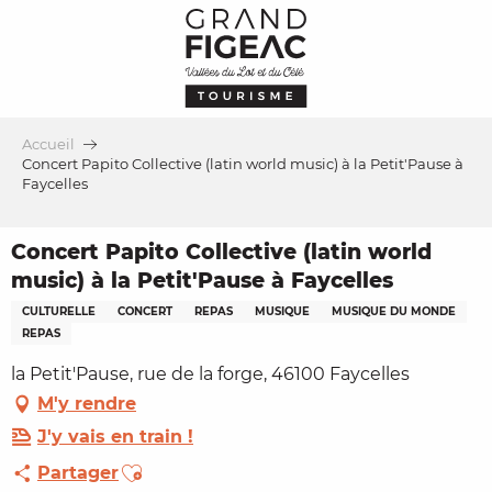
Aller
au
contenu
principal
Accueil
Concert Papito Collective (latin world music) à la Petit'Pause à
Faycelles
Concert Papito Collective (latin world
music) à la Petit'Pause à Faycelles
CULTURELLE
CONCERT
REPAS
MUSIQUE
MUSIQUE DU MONDE
REPAS
la Petit'Pause, rue de la forge, 46100 Faycelles
M'y rendre
J'y vais en train !
Ajouter aux favoris
Partager