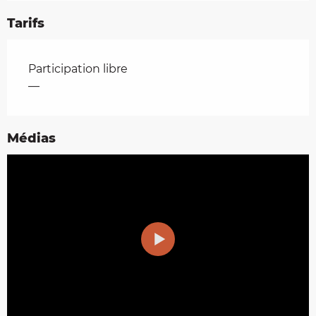
Tarifs
Tarifs 2026
Participation libre
—
Médias