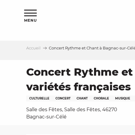
Aller
s
au
contenu
MENU
principal
Accueil
Concert Rythme et Chant à Bagnac-sur-Célé 
le
Concert Rythme et 
variétés françaises
CULTURELLE
CONCERT
CHANT
CHORALE
MUSIQUE
Salle des Fêtes, Salle des Fêtes, 46270
Bagnac-sur-Célé