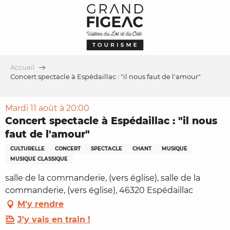
Aller
au
contenu
principal
Accueil
Concert spectacle à Espédaillac : "il nous faut de l'amour"
Mardi 11 août à 20:00
Concert spectacle à Espédaillac : "il nous
faut de l'amour"
CULTURELLE
CONCERT
SPECTACLE
CHANT
MUSIQUE
MUSIQUE CLASSIQUE
salle de la commanderie, (vers église), salle de la
commanderie, (vers église), 46320 Espédaillac
M'y rendre
J'y vais en train !