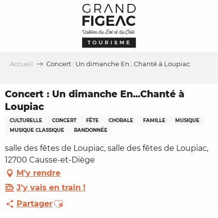
Aller
au
contenu
principal
Accueil
Concert : Un dimanche En...Chanté à Loupiac
Concert : Un dimanche En...Chanté à
Loupiac
CULTURELLE
CONCERT
FÊTE
CHORALE
FAMILLE
MUSIQUE
MUSIQUE CLASSIQUE
RANDONNÉE
salle des fêtes de Loupiac, salle des fêtes de Loupiac,
12700 Causse-et-Diège
M'y rendre
J'y vais en train !
Ajouter aux favoris
Partager