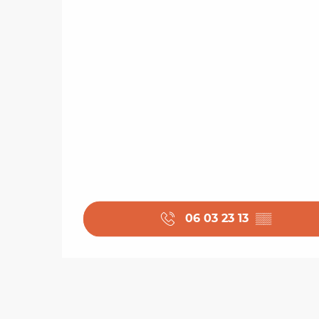
06 03 23 13
▒▒