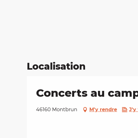
Localisation
Concerts au cam
46160 Montbrun
M'y rendre
J'y