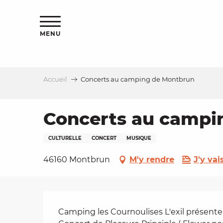
Aller
s
au
contenu
MENU
principal
Accueil
Concerts au camping de Montbrun
le
Concerts au campi
CULTURELLE
CONCERT
MUSIQUE
46160 Montbrun
M'y rendre
J'y vai
Description
Camping les Cournoulises L'exil présente 