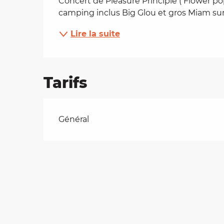
Concert de Pleasure Principle ( Flower pop
camping inclus Big Glou et gros Miam sur
es
Lire la suite
t
Tarifs
Tarifs 2026
Général