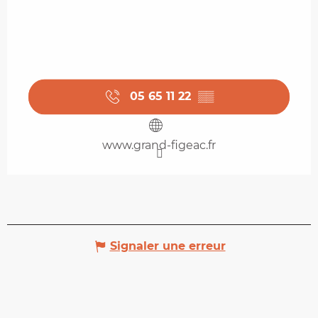
05 65 11 22
▒▒
www.grand-figeac.fr
Signaler une erreur