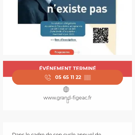
Ouverture et coordonnées
ÉVÉNEMENT TERMINÉ
05 65 11 22
▒▒
www.grand-figeac.fr
Description
Dans le cadre de son cycle annuel de 