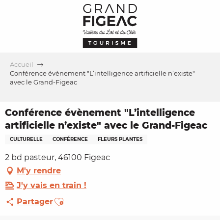
Aller
au
contenu
principal
Accueil
Conférence évènement "L’intelligence artificielle n’existe"
avec le Grand-Figeac
Conférence évènement "L’intelligence
artificielle n’existe" avec le Grand-Figeac
CULTURELLE
CONFÉRENCE
FLEURS PLANTES
2 bd pasteur, 46100 Figeac
M'y rendre
J'y vais en train !
Ajouter aux favoris
Partager