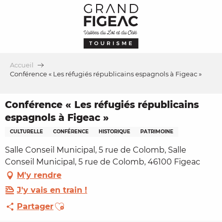
Aller
au
contenu
principal
Accueil
Conférence « Les réfugiés républicains espagnols à Figeac »
Conférence « Les réfugiés républicains
espagnols à Figeac »
CULTURELLE
CONFÉRENCE
HISTORIQUE
PATRIMOINE
Salle Conseil Municipal, 5 rue de Colomb, Salle
Conseil Municipal, 5 rue de Colomb, 46100 Figeac
M'y rendre
J'y vais en train !
Ajouter aux favoris
Partager