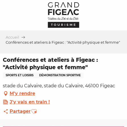
Aller
au
contenu
principal
Accueil
Conférences et ateliers à Figeac : "Activité physique et femme"
Conférences et ateliers à Figeac :
"Activité physique et femme"
SPORTS ET LOISIRS
DÉMONSTRATION SPORTIVE
stade du Calvaire, stade du Calvaire, 46100 Figeac
M'y rendre
J'y vais en train !
Ajouter aux favoris
Partager