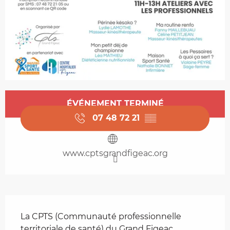
Ouverture et coordonnées
ÉVÉNEMENT TERMINÉ
07 48 72 21
▒▒
www.cptsgrandfigeac.org
Description
La CPTS (Communauté professionnelle 
territoriale de santé) du Grand Figeac 