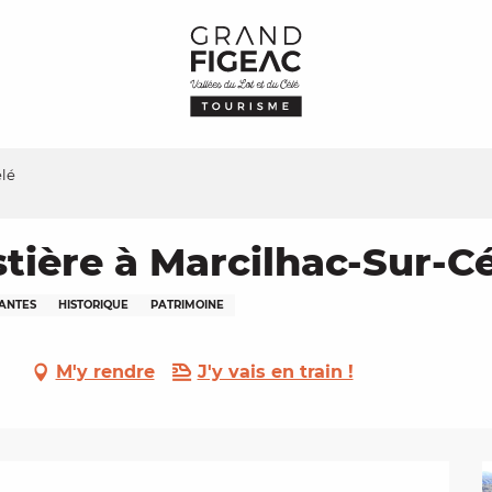
élé
tière à Marcilhac-Sur-C
LANTES
HISTORIQUE
PATRIMOINE
M'y rendre
J'y vais en train !