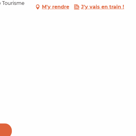
de Tourisme
M'y rendre
J'y vais en train !