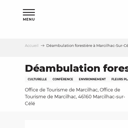
Aller
s
au
contenu
MENU
principal
Accueil
Déambulation forestière à Marcilhac-Sur-C
le
Déambulation fores
CULTURELLE
CONFÉRENCE
ENVIRONNEMENT
FLEURS P
Office de Tourisme de Marcilhac, Office de
Tourisme de Marcilhac, 46160 Marcilhac-sur-
Célé
Description