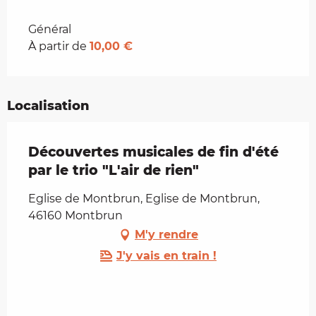
Tarifs 2026
Général
À partir de
10,00 €
Localisation
Découvertes musicales de fin d'été
par le trio "L'air de rien"
Eglise de Montbrun, Eglise de Montbrun,
46160 Montbrun
M'y rendre
J'y vais en train !