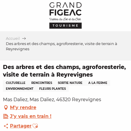
Aller
au
contenu
principal
Accueil
Des arbres et des champs, agroforesterie, visite de terrain à
Reyrevignes
Des arbres et des champs, agroforesterie,
visite de terrain à Reyrevignes
CULTURELLE
RENCONTRES
SORTIE NATURE
A LA FERME
ENVIRONNEMENT
FLEURS PLANTES
Mas Daliez, Mas Daliez, 46320 Reyrevignes
M'y rendre
J'y vais en train !
Ajouter aux favoris
Partager