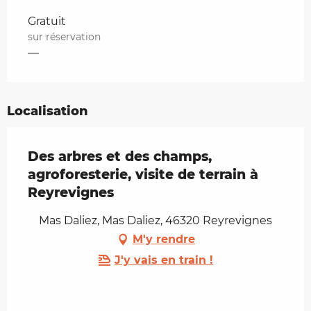
Tarifs 2026
Gratuit
sur réservation
—
Localisation
Des arbres et des champs,
agroforesterie, visite de terrain à
Reyrevignes
Mas Daliez, Mas Daliez, 46320 Reyrevignes
M'y rendre
J'y vais en train !