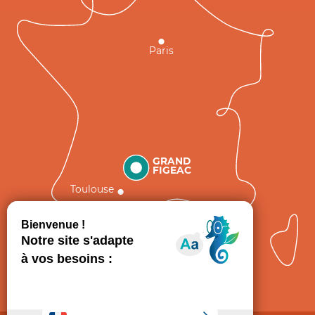
Paris
GRAND
FIGEAC
Toulouse
Comment venir ?