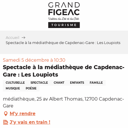
Aller
au
contenu
principal
Accueil
Spectacle à la médiathèque de Capdenac-Gare : Les Loupiots
Samedi 5 décembre à 10:30
Spectacle à la médiathèque de Capdenac-
Gare : Les Loupiots
CULTURELLE
SPECTACLE
CHANT
ENFANTS
FAMILLE
MUSIQUE
POÉSIE
médiathèque, 25 av Albert Thomas, 12700 Capdenac-
Gare
M'y rendre
J'y vais en train !