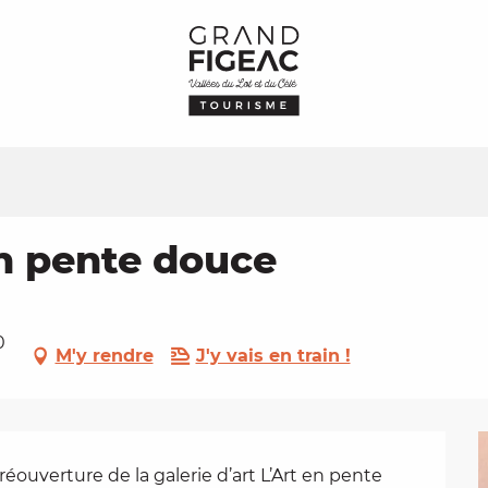
en pente douce
0
M'y rendre
J'y vais en train !
réouverture de la galerie d’art L’Art en pente 