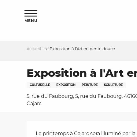
Aller
s
au
contenu
MENU
principal
Accueil
Exposition à l'Art en pente douce
le
Exposition à l'Art 
CULTURELLE
EXPOSITION
PEINTURE
SCULPTURE
5, rue du Faubourg, 5, rue du Faubourg, 4616
Cajarc
Description
Le printemps à Cajarc sera illuminé par la 