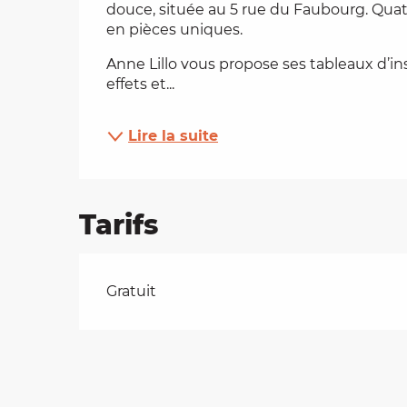
douce, située au 5 rue du Faubourg. Quatr
en pièces uniques.
es
Anne Lillo vous propose ses tableaux d’insp
t
effets et...
Lire la suite
Tarifs
Tarifs 2026
Gratuit