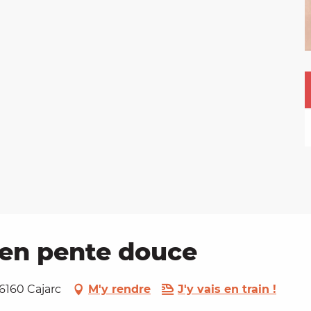
t en pente douce
6160 Cajarc
M'y rendre
J'y vais en train !