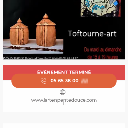
Ouverture et coordonnées
ÉVÉNEMENT TERMINÉ
05 65 38 00
▒▒
www.lartenpentedouce.com
Description