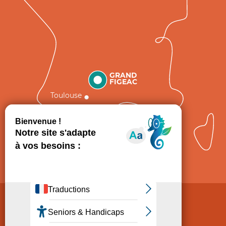
GRAND
FIGEAC
Toulouse
Comment venir ?
Mentions légales
Politique de Protection des données
Consentement