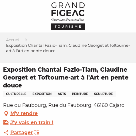
Aller
au
contenu
principal
Accueil
Exposition Chantal Fazio-Tiam, Claudine Georget et Toftourne-
art à l'Art en pente douce
Exposition Chantal Fazio-Tiam, Claudine
Georget et Toftourne-art à l'Art en pente
douce
CULTURELLE
EXPOSITION
ARTS
PEINTURE
SCULPTURE
Rue du Faubourg, Rue du Faubourg, 46160 Cajarc
M'y rendre
J'y vais en train !
Ajouter aux favoris
Partager