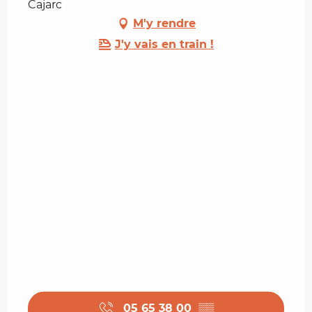
Cajarc
M'y rendre
J'y vais en train !
05 65 38 00
▒▒