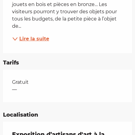
jouets en bois et pièces en bronze… Les 
visiteurs pourront y trouver des objets pour 
tous les budgets, de la petite pièce à l’objet 
de...
Lire la suite
Tarifs
Tarifs 2026
Gratuit
—
Localisation
Exposition d’artisans d'art à la