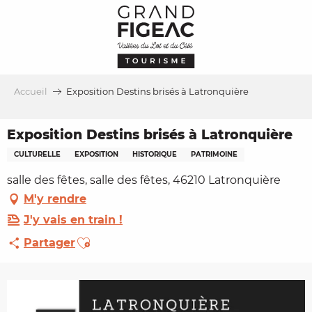
Aller
au
contenu
principal
Accueil
Exposition Destins brisés à Latronquière
Exposition Destins brisés à Latronquière
CULTURELLE
EXPOSITION
HISTORIQUE
PATRIMOINE
salle des fêtes, salle des fêtes, 46210 Latronquière
M'y rendre
J'y vais en train !
Ajouter aux favoris
Partager