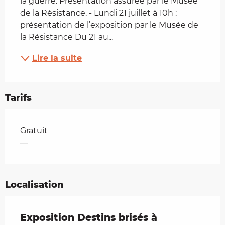
la guerre. Présentation assurée par le Musée 
de la Résistance. - Lundi 21 juillet à 10h : 
présentation de l’exposition par le Musée de 
la Résistance Du 21 au...
Lire la suite
Tarifs
Tarifs 2026
Gratuit
—
Localisation
Exposition Destins brisés à