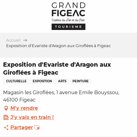
Aller
au
contenu
principal
Accueil
Exposition d'Evariste d'Aragon aux Giroflées à Figeac
Exposition d'Evariste d'Aragon aux
Giroflées à Figeac
CULTURELLE
EXPOSITION
ARTS
PEINTURE
Magasin les Giroflées, 1 avenue Emile Bouyssou,
46100 Figeac
M'y rendre
J'y vais en train !
Ajouter aux favoris
Partager