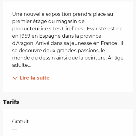
Description
Une nouvelle exposition prendra place au 
premier étage du magasin de 
producteur.ice.s Les Giroflées ! Evariste est né 
en 1959 en Espagne dans la province 
d'Aragon. Arrivé dans sa jeunesse en France , il 
se découvre deux grandes passions, le 
monde du dessin ainsi que la peinture. À l'âge 
adulte...
Lire la suite
Tarifs
Tarifs 2026
Gratuit
—