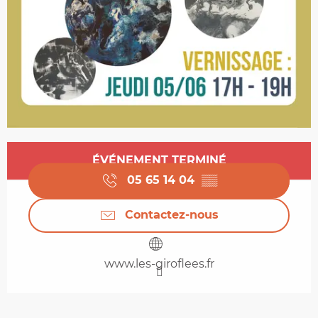
Ouverture et coordonnées
ÉVÉNEMENT TERMINÉ
05 65 14 04
▒▒
Contactez-nous
www.les-giroflees.fr