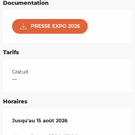
Documentation
PRESSE EXPO 2026
Tarifs
Tarifs 2026
Gratuit
—
Horaires
Du
Jusqu'au
17 juillet 2026
15 août 2026
au
15 août 2026