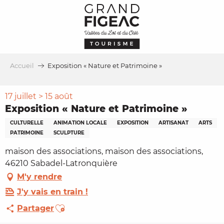
Aller
au
contenu
principal
Accueil
Exposition « Nature et Patrimoine »
17 juillet > 15 août
Exposition « Nature et Patrimoine »
CULTURELLE
ANIMATION LOCALE
EXPOSITION
ARTISANAT
ARTS
PATRIMOINE
SCULPTURE
maison des associations, maison des associations,
46210 Sabadel-Latronquière
M'y rendre
J'y vais en train !
Ajouter aux favoris
Partager