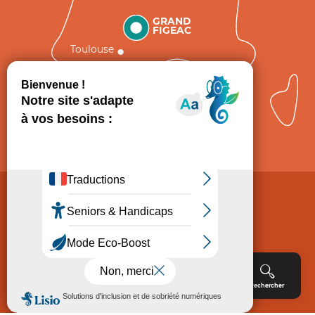
GRAND
FIGEAC
Toulouse
Comment venir ?
Mentions légales
Politique de Protection des données
Consentement
CGV
Accessibilité : non conforme
Menu
Agenda
Rechercher
Billetterie
Réservation