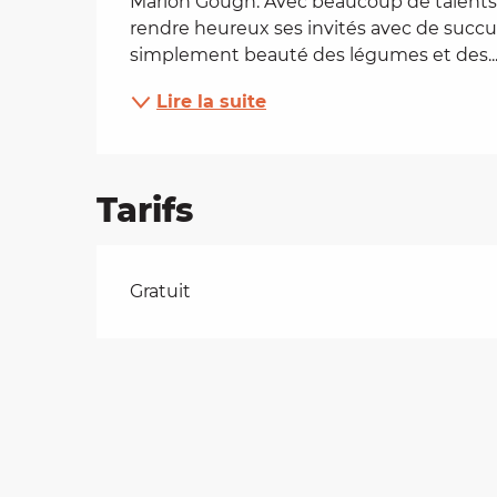
Marion Gough. Avec beaucoup de talents, 
rendre heureux ses invités avec de succule
es
simplement beauté des légumes et des..
Lire la suite
t
Tarifs
Tarifs 2026
Gratuit