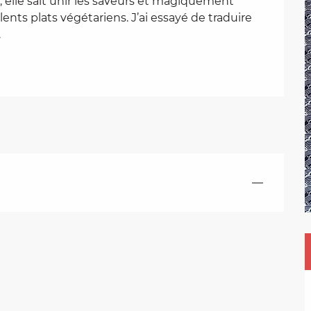
elle sait unir les saveurs et magiquement 
nts plats végétariens. J’ai essayé de traduire 
.
—