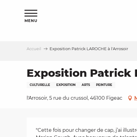
Aller
s
au
contenu
MENU
principal
Accueil
Exposition Patrick LAROCHE à l'Arrosoir
le
Exposition Patrick
CULTURELLE
EXPOSITION
ARTS
PEINTURE
l'Arrosoir, 5 rue du crussol, 46100 Figeac
M
Description
"Cette fois pour changer de cap, j’ai illus