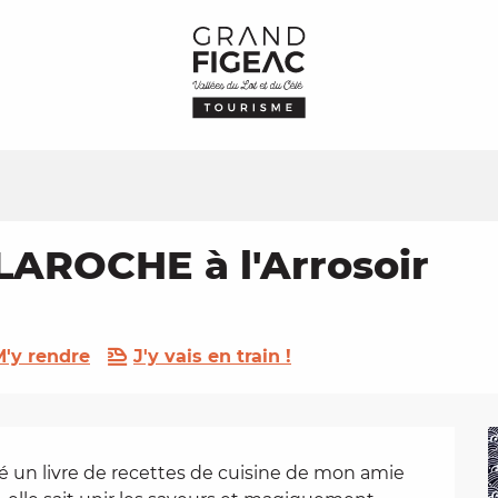
 LAROCHE à l'Arrosoir
'y rendre
J'y vais en train !
tré un livre de recettes de cuisine de mon amie 