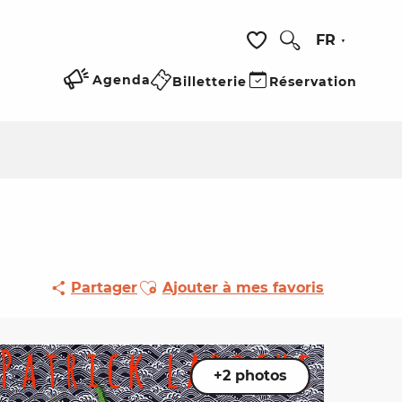
FR
Recherche
Voir les favoris
Agenda
Billetterie
Réservation
Ajouter aux favoris
Partager
Ajouter à mes favoris
+2 photos