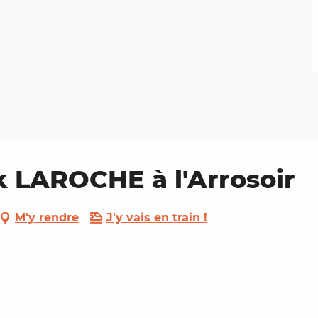
k LAROCHE à l'Arrosoir
M'y rendre
J'y vais en train !