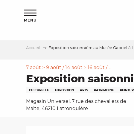
Aller
s
au
contenu
MENU
principal
Accueil
Exposition saisonnière au Musée Gabriel à 
le
7 août > 9 août / 14 août > 16 août / ...
Exposition saisonn
CULTURELLE
EXPOSITION
ARTS
PATRIMOINE
PEINTUR
Magasin Universel, 7 rue des chevaliers de
Malte, 46210 Latronquière
Description