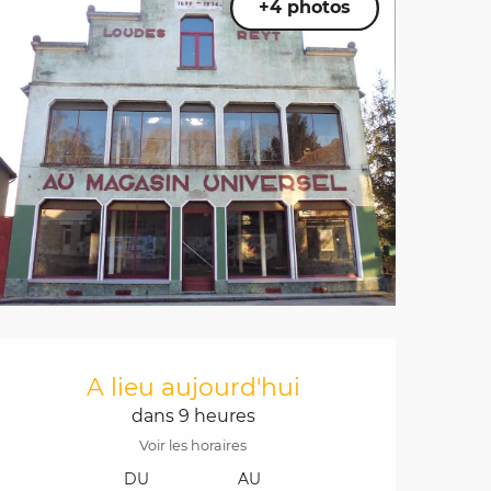
+4 photos
Ouverture et coordo
A lieu aujourd'hui
dans 9 heures
Voir les horaires
DU
AU