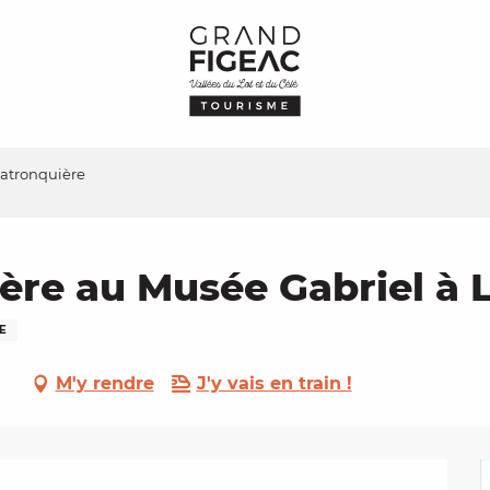
Latronquière
ière au Musée Gabriel à 
E
M'y rendre
J'y vais en train !