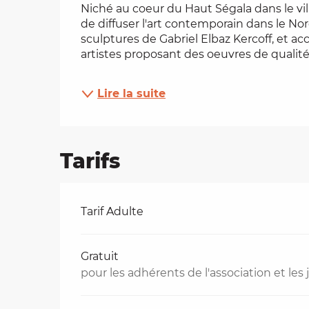
Niché au coeur du Haut Ségala dans le vil
de diffuser l'art contemporain dans le No
es
sculptures de Gabriel Elbaz Kercoff, et ac
artistes proposant des oeuvres de qualité..
t
Lire la suite
Tarifs
Tarifs 2026
Tarif Adulte
Gratuit
pour les adhérents de l'association et les 