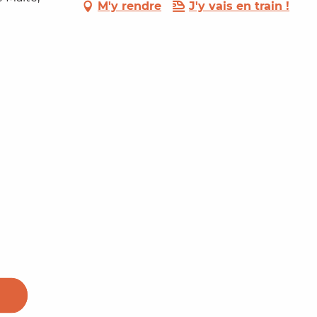
M'y rendre
J'y vais en train !