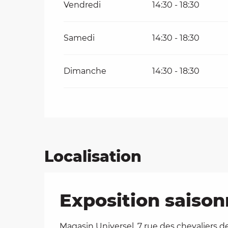
Vendredi
14:30 - 18:30
Du
21 août 2026
au
23 août 2026
Samedi
14:30 - 18:30
Du
28 août 2026
au
30 août 2026
Dimanche
14:30 - 18:30
Du
4 septembre 2026
au
6 septembre
Localisation
Exposition saison
Magasin Universel, 7 rue des chevaliers d