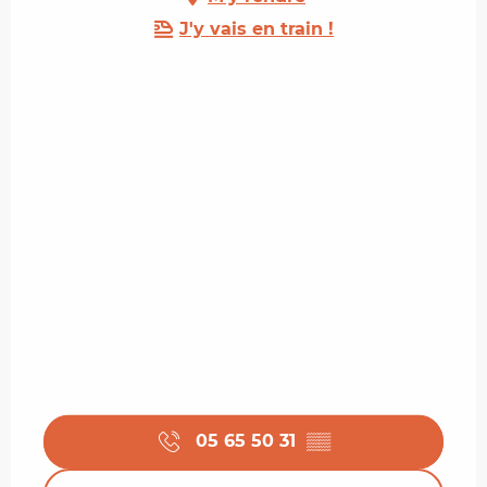
J'y vais en train !
05 65 50 31
▒▒