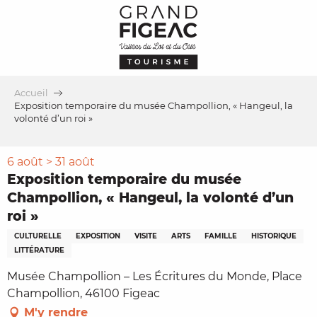
Aller
au
contenu
principal
Accueil
Exposition temporaire du musée Champollion, « Hangeul, la
volonté d’un roi »
6 août > 31 août
Exposition temporaire du musée
Champollion, « Hangeul, la volonté d’un
roi »
CULTURELLE
EXPOSITION
VISITE
ARTS
FAMILLE
HISTORIQUE
LITTÉRATURE
Musée Champollion – Les Écritures du Monde, Place
Champollion, 46100 Figeac
M'y rendre