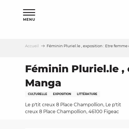
Aller
s
au
contenu
MENU
principal
Accueil
Féminin Pluriel.le , exposition : Etre fem
le
Féminin Pluriel.le 
Manga
CULTURELLE
EXPOSITION
LITTÉRATURE
Le p'tit creux 8 Place Champollion, Le p'tit
creux 8 Place Champollion, 46100 Figeac