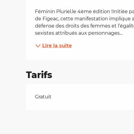
Description
es
Féminin Pluriel.le 4ème édition !Initiée p
de Figeac, cette manifestation implique au
défense des droits des femmes et l’égal
t
sexistes attribués aux personnages...
Lire la suite
Tarifs
Tarifs 2026
Gratuit