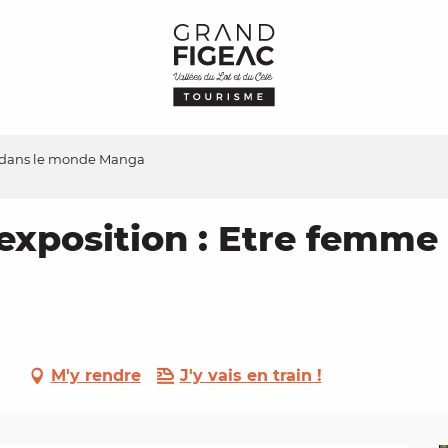
me dans le monde Manga
, exposition : Etre femm
M'y rendre
J'y vais en train !