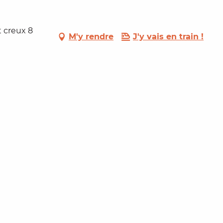
t creux 8
M'y rendre
J'y vais en train !