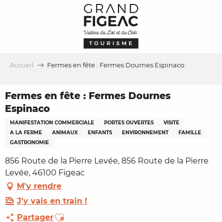
Aller
au
contenu
principal
Accueil
Fermes en fête : Fermes Dournes Espinaco
Fermes en fête : Fermes Dournes
Espinaco
MANIFESTATION COMMERCIALE
PORTES OUVERTES
VISITE
A LA FERME
ANIMAUX
ENFANTS
ENVIRONNEMENT
FAMILLE
GASTRONOMIE
856 Route de la Pierre Levée, 856 Route de la Pierre
Levée, 46100 Figeac
M'y rendre
J'y vais en train !
Ajouter aux favoris
Partager