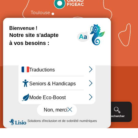
GRAND
FIGEAC
Toulouse
Comment venir ?
Mentions légales
Politique de Protection des données
Consentement
CGV
Accessibilité : non conforme
Menu
Agenda
Rechercher
Billetterie
Réservation