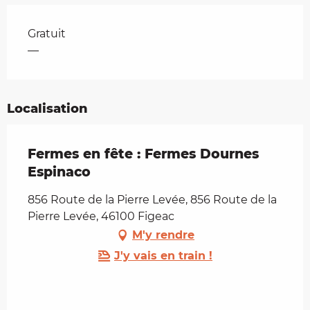
Tarifs 2026
Gratuit
—
Localisation
Fermes en fête : Fermes Dournes
Espinaco
856 Route de la Pierre Levée, 856 Route de la
Pierre Levée, 46100 Figeac
M'y rendre
J'y vais en train !