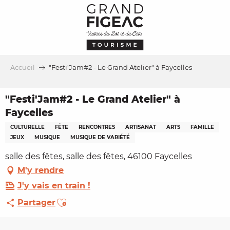
Aller
au
contenu
principal
Accueil
"Festi'Jam#2 - Le Grand Atelier" à Faycelles
"Festi'Jam#2 - Le Grand Atelier" à
Faycelles
CULTURELLE
FÊTE
RENCONTRES
ARTISANAT
ARTS
FAMILLE
JEUX
MUSIQUE
MUSIQUE DE VARIÉTÉ
salle des fêtes, salle des fêtes, 46100 Faycelles
M'y rendre
J'y vais en train !
Ajouter aux favoris
Partager