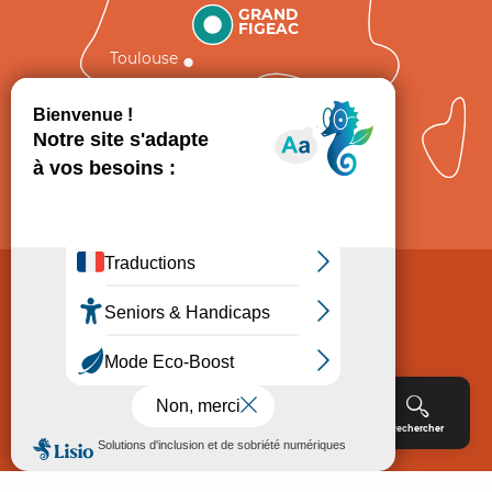
GRAND
FIGEAC
Toulouse
Comment venir ?
Mentions légales
Politique de Protection des données
Consentement
CGV
Accessibilité : non conforme
Menu
Agenda
Rechercher
Billetterie
Réservation