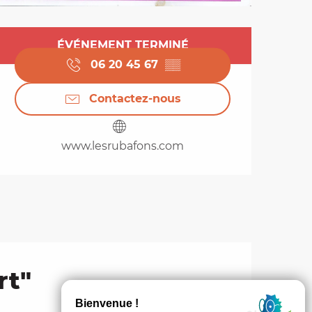
Ouverture et coordo
ÉVÉNEMENT TERMINÉ
06 20 45 67
▒▒
Contactez-nous
www.lesrubafons.com
rt"