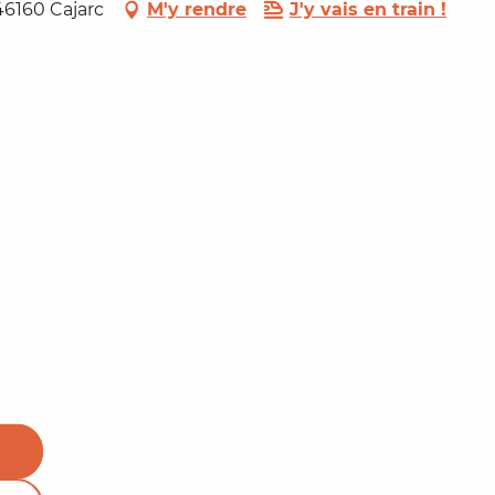
46160 Cajarc
M'y rendre
J'y vais en train !