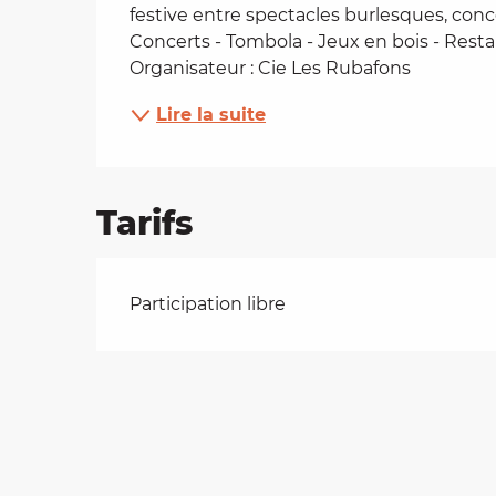
festive entre spectacles burlesques, conce
es
Concerts - Tombola - Jeux en bois - Resta
Organisateur : Cie Les Rubafons
t
Lire la suite
Tarifs
Tarifs 2026
Participation libre