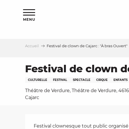
Aller
s
au
contenu
MENU
principal
Accueil
Festival de clown de Cajarc : "À bras Ouvert"
le
Festival de clown d
CULTURELLE
FESTIVAL
SPECTACLE
CIRQUE
ENFANTS
Théâtre de Verdure, Théâtre de Verdure, 461
Cajarc
Description
Festival clownesque tout public organisé