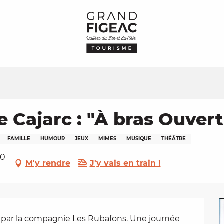
e Cajarc : "À bras Ouvert
FAMILLE
HUMOUR
JEUX
MIMES
MUSIQUE
THÉÂTRE
60
M'y rendre
J'y vais en train !
 par la compagnie Les Rubafons. Une journée 