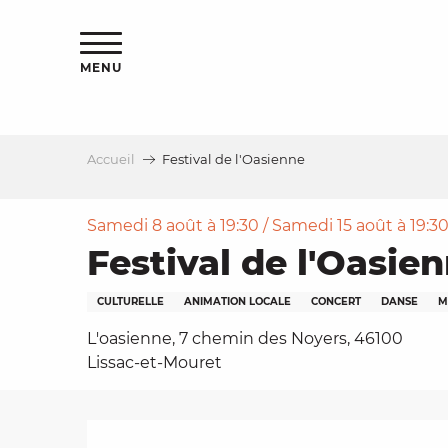
Aller
s
au
contenu
MENU
principal
Accueil
Festival de l'Oasienne
le
Samedi 8 août à 19:30 / Samedi 15 août à 19:30 /
Festival de l'Oasie
CULTURELLE
ANIMATION LOCALE
CONCERT
DANSE
M
L'oasienne, 7 chemin des Noyers, 46100
Lissac-et-Mouret
Description