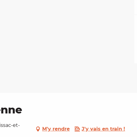
enne
issac-et-
M'y rendre
J'y vais en train !