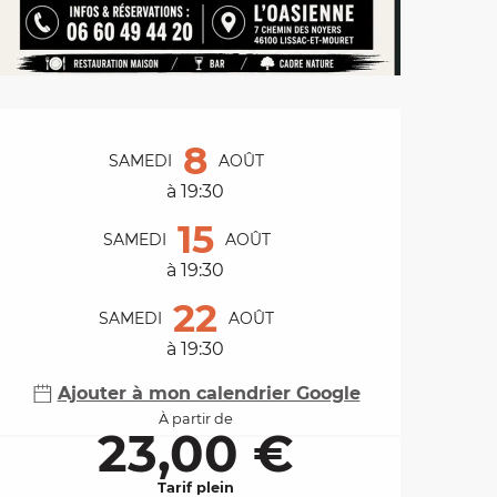
Ouverture et coordo
8
SAMEDI
AOÛT
à 19:30
15
SAMEDI
AOÛT
à 19:30
22
SAMEDI
AOÛT
à 19:30
Ajouter à mon calendrier Google
À partir de
23,00 €
Tarif plein