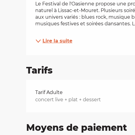
Le Festival de l'Oasienne propose une pr
naturel à Lissac-et-Mouret. Plusieurs soi
es
aux univers variés : blues rock, musique b
musiques festives et soirées dansantes. Le
t
Lire la suite
Tarifs
Tarifs 2026
Tarif Adulte
concert live + plat + dessert
Moyens de paiement