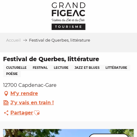
Aller
au
contenu
principal
Accueil
Festival de Querbes, littérature
Festival de Querbes, littérature
CULTURELLE
FESTIVAL
LECTURE
JAZZ ET BLUES
LITTÉRATURE
POÉSIE
12700 Capdenac-Gare
M'y rendre
J'y vais en train !
Ajouter aux favoris
Partager