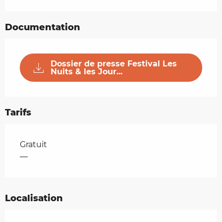
Documentation
Dossier de presse Festival Les
Nuits & les Jour...
Tarifs
Tarifs 2026
Gratuit
—
Localisation