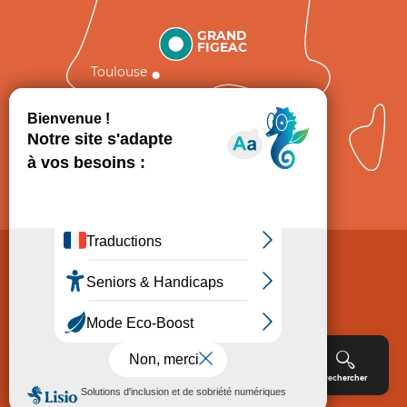
GRAND
FIGEAC
Toulouse
Comment venir ?
Mentions légales
Politique de Protection des données
Consentement
CGV
Accessibilité : non conforme
Menu
Agenda
Rechercher
Billetterie
Réservation