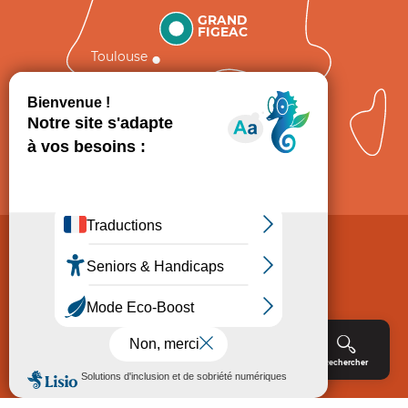
GRAND
FIGEAC
Toulouse
Comment venir ?
Mentions légales
Politique de Protection des données
Consentement
CGV
Accessibilité : non conforme
Menu
Agenda
Rechercher
Billetterie
Réservation