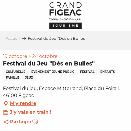
Aller
au
contenu
principal
Accueil
Festival du Jeu "Dés en Bulles"
19 octobre > 24 octobre
Festival du Jeu "Dés en Bulles"
CULTURELLE
EVÉNEMENT JEUNE PUBLIC
FESTIVAL
ENFANTS
FAMILLE
JEUX
Festival du jeu, Espace Mitterrand, Place du Foirail,
46100 Figeac
M'y rendre
J'y vais en train !
Ajouter aux favoris
Partager