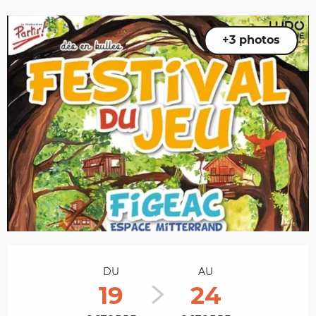
+3 photos
Ouverture et coordonnées
DU
AU
19
24