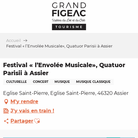
Aller
au
contenu
principal
Accueil
Festival « l’Envolée Musicale», Quatuor Parisii à Assier
Festival « l’Envolée Musicale», Quatuor
Parisii à Assier
CULTURELLE
CONCERT
MUSIQUE
MUSIQUE CLASSIQUE
Eglise Saint-Pierre, Eglise Saint-Pierre, 46320 Assier
M'y rendre
J'y vais en train !
Ajouter aux favoris
Partager