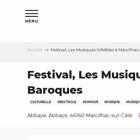
Aller
s
au
contenu
MENU
principal
Accueil
Festival, Les Musiques Infidèles à Marcilha
le
Festival, Les Musiq
Baroques
CULTURELLE
SPECTACLE
HUMOUR
MUSIQUE
MUSIQU
Abbaye, Abbaye, 46160 Marcilhac-sur-Célé