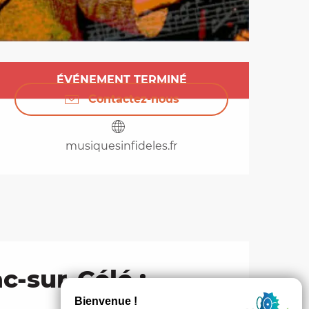
Ouverture et coordo
ÉVÉNEMENT TERMINÉ
Contactez-nous
musiquesinfideles.fr
c-sur-Célé :