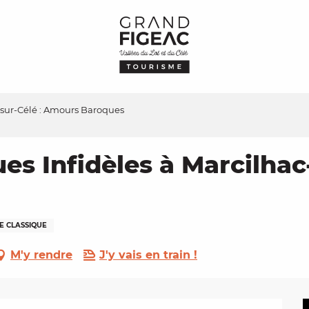
c-sur-Célé : Amours Baroques
ues Infidèles à Marcilha
E CLASSIQUE
M'y rendre
J'y vais en train !