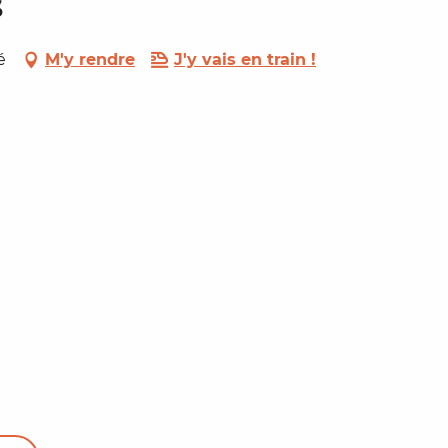
s
é
M'y rendre
J'y vais en train !