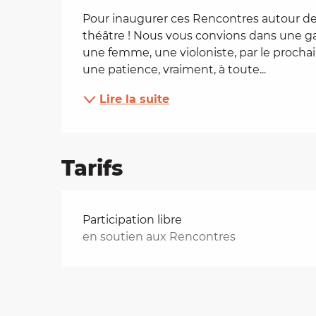
Description
Pour inaugurer ces Rencontres autour d
es
théâtre ! Nous vous convions dans une ga
une femme, une violoniste, par le prochain 
t
une patience, vraiment, à toute...
Lire la suite
Tarifs
Tarifs 2026
Participation libre
en soutien aux Rencontres