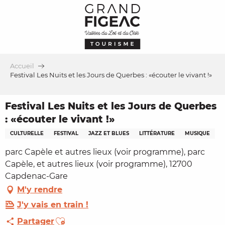
Aller
au
contenu
principal
Accueil
Festival Les Nuits et les Jours de Querbes : «écouter le vivant !»
Festival Les Nuits et les Jours de Querbes
: «écouter le vivant !»
CULTURELLE
FESTIVAL
JAZZ ET BLUES
LITTÉRATURE
MUSIQUE
parc Capèle et autres lieux (voir programme), parc
Capèle, et autres lieux (voir programme), 12700
Capdenac-Gare
M'y rendre
J'y vais en train !
Ajouter aux favoris
Partager