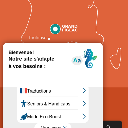
GRAND
FIGEAC
Toulouse
Comment venir ?
Mentions légales
Politique de Protection des données
Consentement
CGV
Accessibilité : non conforme