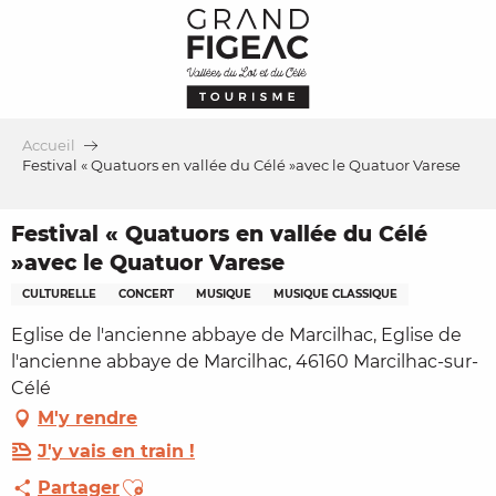
Aller
au
contenu
principal
Accueil
Festival « Quatuors en vallée du Célé »avec le Quatuor Varese
Festival « Quatuors en vallée du Célé
»avec le Quatuor Varese
CULTURELLE
CONCERT
MUSIQUE
MUSIQUE CLASSIQUE
Eglise de l'ancienne abbaye de Marcilhac, Eglise de
l'ancienne abbaye de Marcilhac, 46160 Marcilhac-sur-
Célé
M'y rendre
J'y vais en train !
Ajouter aux favoris
Partager