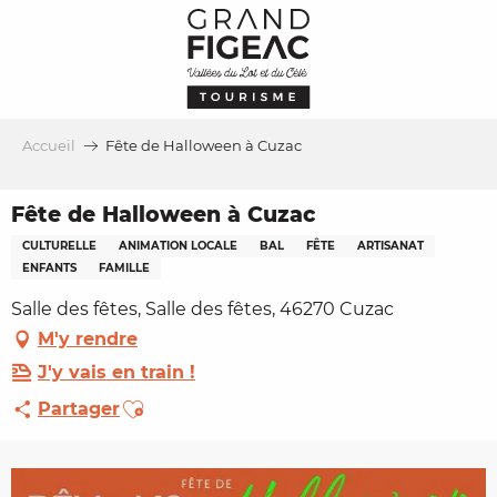
Aller
au
contenu
principal
Accueil
Fête de Halloween à Cuzac
Fête de Halloween à Cuzac
CULTURELLE
ANIMATION LOCALE
BAL
FÊTE
ARTISANAT
ENFANTS
FAMILLE
Salle des fêtes, Salle des fêtes, 46270 Cuzac
M'y rendre
J'y vais en train !
Ajouter aux favoris
Partager