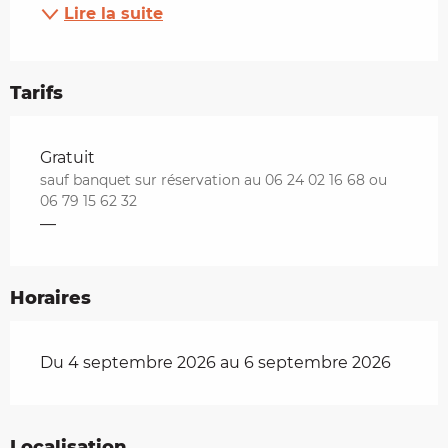
Lire la suite
Tarifs
Tarifs 2026
Gratuit
sauf banquet sur réservation au 06 24 02 16 68 ou
06 79 15 62 32
—
Horaires
Du 4 septembre 2026 au 6 septembre 2026
Localisation