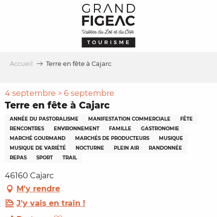
Aller
au
contenu
principal
Accueil
Terre en fête à Cajarc
4 septembre > 6 septembre
Terre en fête à Cajarc
ANNÉE DU PASTORALISME
MANIFESTATION COMMERCIALE
FÊTE
RENCONTRES
ENVIRONNEMENT
FAMILLE
GASTRONOMIE
MARCHÉ GOURMAND
MARCHÉS DE PRODUCTEURS
MUSIQUE
MUSIQUE DE VARIÉTÉ
NOCTURNE
PLEIN AIR
RANDONNÉE
REPAS
SPORT
TRAIL
46160 Cajarc
M'y rendre
J'y vais en train !
Ajouter aux favoris