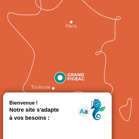
Paris
GRAND
FIGEAC
Toulouse
Comment venir ?