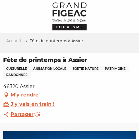
Aller
au
contenu
principal
Accueil
Fête de printemps à Assier
Fête de printemps à Assier
CULTURELLE
ANIMATION LOCALE
SORTIE NATURE
PATRIMOINE
RANDONNÉE
46320 Assier
M'y rendre
J'y vais en train !
Ajouter aux favoris
Partager