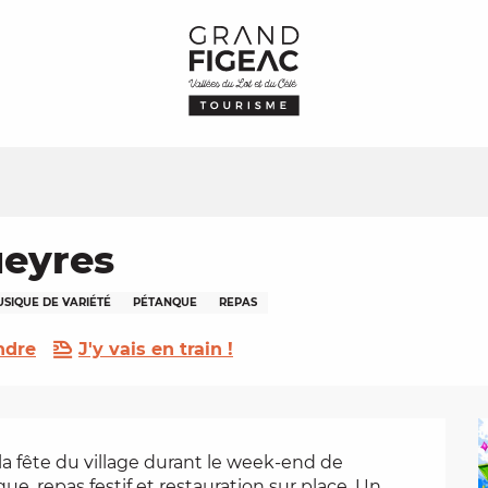
ueyres
SIQUE DE VARIÉTÉ
PÉTANQUE
REPAS
ndre
J'y vais en train !
a fête du village durant le week-end de 
e, repas festif et restauration sur place. Un 