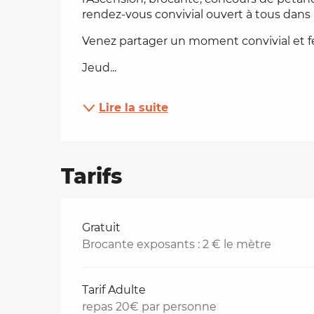
rendez-vous convivial ouvert à tous dans
es
Venez partager un moment convivial et fes
t
Jeud...
Lire la suite
Tarifs
Tarifs 2026
Gratuit
Brocante exposants : 2 € le mètre
Tarif Adulte
repas 20€ par personne