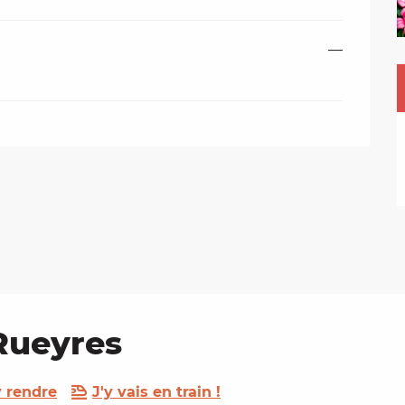
—
 Rueyres
 rendre
J'y vais en train !