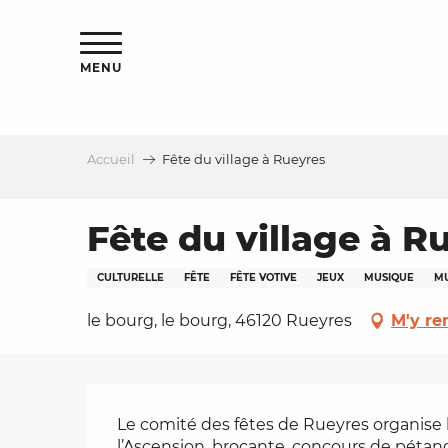
Aller
s
au
contenu
MENU
principal
Accueil
Fête du village à Rueyres
le
Fête du village à R
CULTURELLE
FÊTE
FÊTE VOTIVE
JEUX
MUSIQUE
MU
le bourg, le bourg, 46120 Rueyres
M'y re
Description
Le comité des fêtes de Rueyres organise l
l’Ascension, brocante, concours de pétanqu