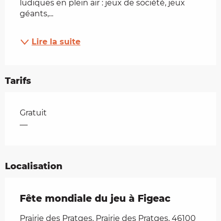
ludiques en plein air : jeux de société, jeux 
géants,...
Lire la suite
Tarifs
Tarifs 2026
Gratuit
—
Localisation
Fête mondiale du jeu à Figeac
Prairie des Pratges, Prairie des Pratges, 46100