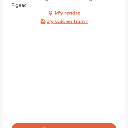
Figeac
M'y rendre
J'y vais en train !