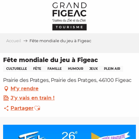
Aller
au
contenu
principal
Accueil
Fête mondiale du jeu à Figeac
Fête mondiale du jeu à Figeac
CULTURELLE
FÊTE
FAMILLE
HUMOUR
JEUX
PLEIN AIR
Prairie des Pratges, Prairie des Pratges, 46100 Figeac
M'y rendre
J'y vais en train !
Ajouter aux favoris
Partager