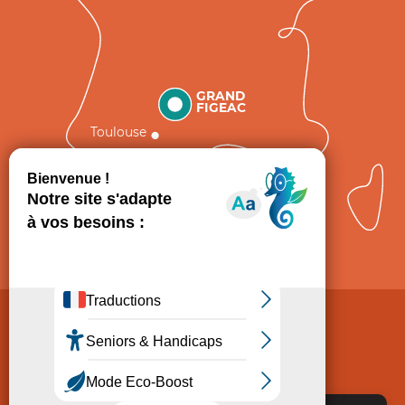
GRAND
FIGEAC
Toulouse
Comment venir ?
Mentions légales
Politique de Protection des données
Consentement
CGV
Accessibilité : non conforme