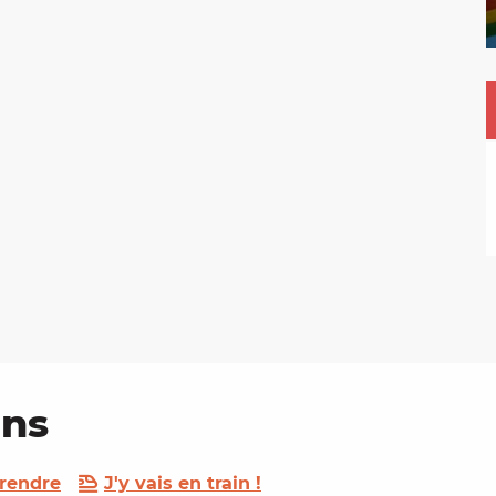
ins
 rendre
J'y vais en train !