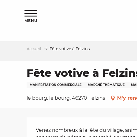
Aller
s
au
contenu
MENU
principal
Accueil
Fête votive à Felzins
le
Fête votive à Felzin
MANIFESTATION COMMERCIALE
MARCHÉ THÉMATIQUE
MA
le bourg, le bourg, 46270 Felzins
M'y ren
Description
Venez nombreux à la fête du village, anim