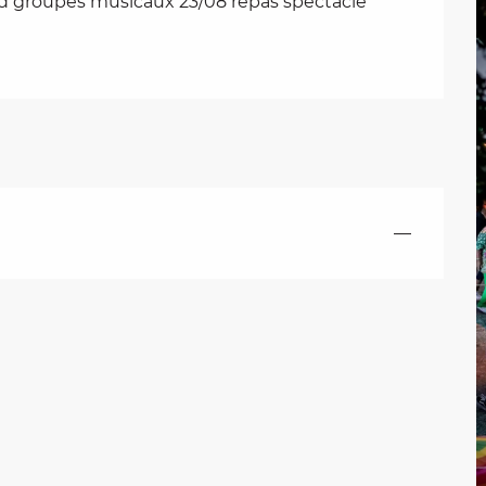
groupes musicaux 23/08 repas spectacle
—