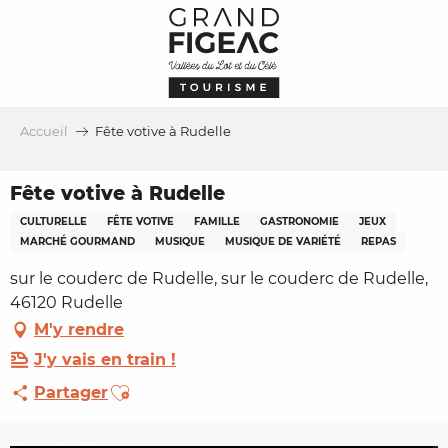
Aller
au
contenu
principal
Accueil
Fête votive à Rudelle
Fête votive à Rudelle
CULTURELLE
FÊTE VOTIVE
FAMILLE
GASTRONOMIE
JEUX
MARCHÉ GOURMAND
MUSIQUE
MUSIQUE DE VARIÉTÉ
REPAS
sur le couderc de Rudelle, sur le couderc de Rudelle,
46120 Rudelle
M'y rendre
J'y vais en train !
Ajouter aux favoris
Partager