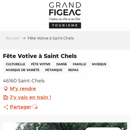
Aller
au
contenu
principal
Accueil
Fête Votive à Saint Chels
Fête Votive à Saint Chels
CULTURELLE
FÊTE VOTIVE
DANSE
FAMILLE
MUSIQUE
MUSIQUE DE VARIÉTÉ
PÉTANQUE
REPAS
46160 Saint-Chels
M'y rendre
J'y vais en train !
Ajouter aux favoris
Partager