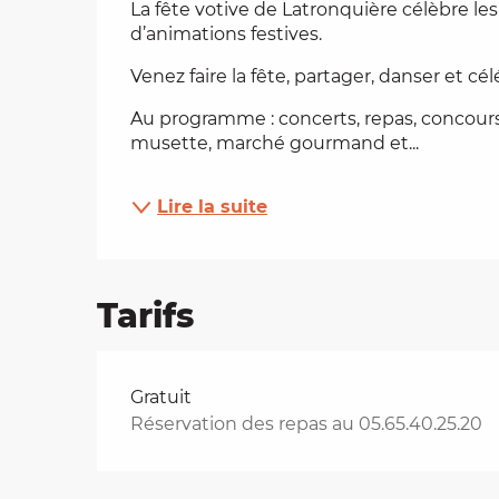
La fête votive de Latronquière célèbre les
d’animations festives.
es
Venez faire la fête, partager, danser et cé
t
Au programme : concerts, repas, concours 
musette, marché gourmand et...
Lire la suite
Tarifs
Tarifs 2026
Gratuit
Réservation des repas au 05.65.40.25.20