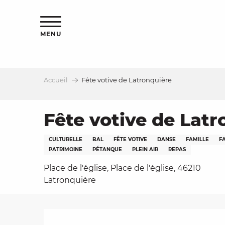
Aller
s
au
contenu
MENU
principal
Accueil
Fête votive de Latronquière
le
Fête votive de Latr
CULTURELLE
BAL
FÊTE VOTIVE
DANSE
FAMILLE
F
PATRIMOINE
PÉTANQUE
PLEIN AIR
REPAS
Place de l'église, Place de l'église, 46210
Latronquière
Description