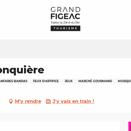
onquière
ANFARES BANDAS
FEUX D'ARTIFICE
JEUX
MARCHÉ GOURMAND
MUSIQU
M'y rendre
J'y vais en train !