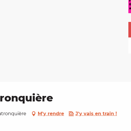
tronquière
Latronquière
M'y rendre
J'y vais en train !