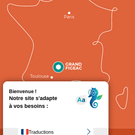
Paris
GRAND
FIGEAC
Toulouse
Comment venir ?