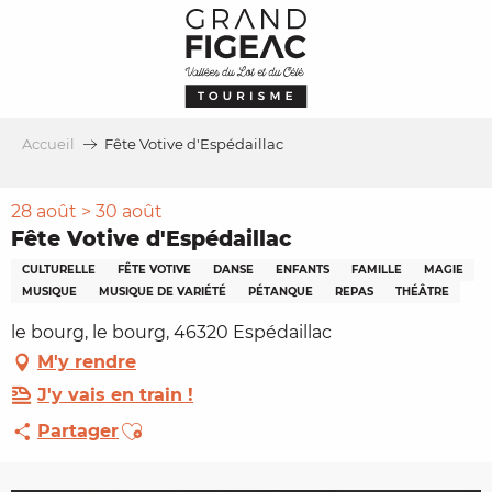
Aller
au
contenu
principal
Accueil
Fête Votive d'Espédaillac
28 août > 30 août
Fête Votive d'Espédaillac
CULTURELLE
FÊTE VOTIVE
DANSE
ENFANTS
FAMILLE
MAGIE
MUSIQUE
MUSIQUE DE VARIÉTÉ
PÉTANQUE
REPAS
THÉÂTRE
le bourg, le bourg, 46320 Espédaillac
M'y rendre
J'y vais en train !
Ajouter aux favoris
Partager