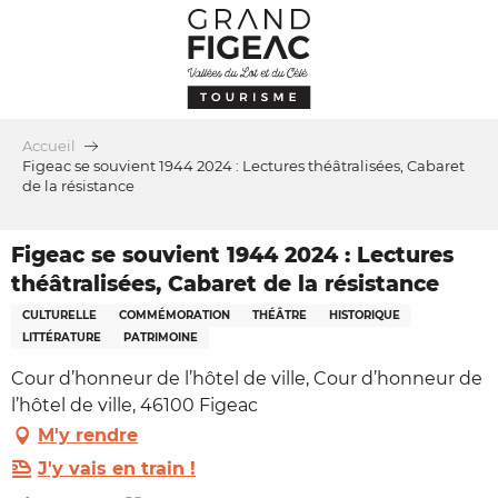
Aller
au
contenu
principal
Accueil
Figeac se souvient 1944 2024 : Lectures théâtralisées, Cabaret
de la résistance
Figeac se souvient 1944 2024 : Lectures
théâtralisées, Cabaret de la résistance
CULTURELLE
COMMÉMORATION
THÉÂTRE
HISTORIQUE
LITTÉRATURE
PATRIMOINE
Cour d’honneur de l’hôtel de ville, Cour d’honneur de
l’hôtel de ville, 46100 Figeac
M'y rendre
J'y vais en train !
Ajouter aux favoris