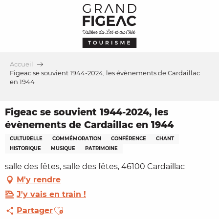
Aller
au
contenu
principal
Accueil
Figeac se souvient 1944-2024, les évènements de Cardaillac
en 1944
Figeac se souvient 1944-2024, les
évènements de Cardaillac en 1944
CULTURELLE
COMMÉMORATION
CONFÉRENCE
CHANT
HISTORIQUE
MUSIQUE
PATRIMOINE
salle des fêtes, salle des fêtes, 46100 Cardaillac
M'y rendre
J'y vais en train !
Ajouter aux favoris
Partager