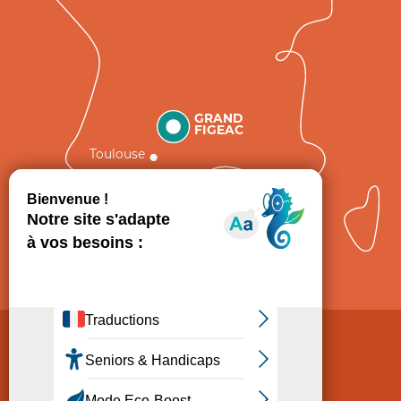
GRAND
FIGEAC
Toulouse
Comment venir ?
Mentions légales
Politique de Protection des données
Consentement
CGV