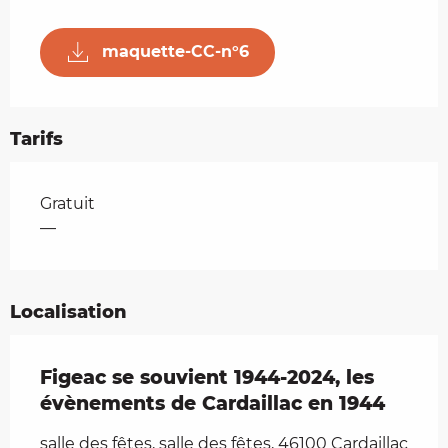
maquette-CC-n°6
Tarifs
Tarifs 2026
Gratuit
—
Localisation
Figeac se souvient 1944-2024, les
évènements de Cardaillac en 1944
salle des fêtes, salle des fêtes, 46100 Cardaillac