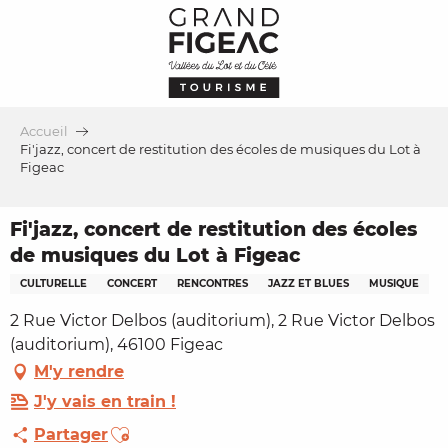
Aller
au
contenu
principal
Accueil
Fi'jazz, concert de restitution des écoles de musiques du Lot à
Figeac
Fi'jazz, concert de restitution des écoles
de musiques du Lot à Figeac
CULTURELLE
CONCERT
RENCONTRES
JAZZ ET BLUES
MUSIQUE
2 Rue Victor Delbos (auditorium), 2 Rue Victor Delbos
(auditorium), 46100 Figeac
M'y rendre
J'y vais en train !
Ajouter aux favoris
Partager